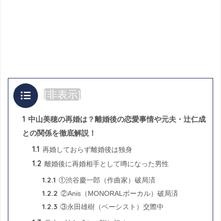
目次
[
非表示
]
1
中山美穂の再婚は？離婚後の恋愛事情や元夫・辻仁成
との関係を徹底解説！
1.1
再婚しておらず離婚後は独身
1.2
離婚後に再婚相手として噂になった男性
1.2.1
①渋谷慶一郎（作曲家）破局済
1.2.2
②Anis（MONORALボーカル）破局済
1.2.3
③永田雄樹（ベーシスト）交際中