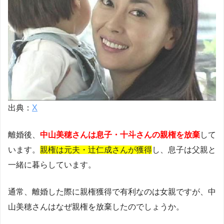
出典：
X
離婚後、
中山美穂さんは息子・十斗さんの親権を放棄
して
います。
親権は元夫・辻仁成さんが獲得
し、息子は父親と
一緒に暮らしています。
通常、離婚した際に親権獲得で有利なのは女親ですが、中
山美穂さんはなぜ親権を放棄したのでしょうか。