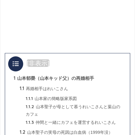
目次
[
非表示
]
1
山本郁榮（山本キッド父）の再婚相手
1.1
再婚相手はれいこさん
1.1.1
山本家の簡略版家系図
1.1.2
山本聖子が母として慕うれいこさんと葉山の
カフェ
1.1.3
仲間と一緒にカフェを運営するれいこさん
1.2
山本聖子の実母の死因は白血病（1999年没）