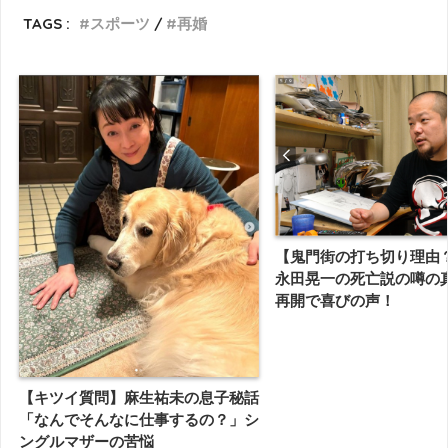
TAGS :
スポーツ
再婚
【鬼門街の打ち切り理由
永田晃一の死亡説の噂の
再開で喜びの声！
【キツイ質問】麻生祐未の息子秘話
「なんでそんなに仕事するの？」シ
ングルマザーの苦悩