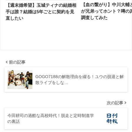
【血の繋がり】中川大輔
【週末婚希望】玉城ティナの結婚相
が兄弟ってホント？噂の
手は誰？結婚は5年ごとに契約を見
調査してみた
直したい
前の記事
GOGO7188の解散理由を綴る！ユウの脱退と解
散ライブをしな…
次の記事
今田耕司の過酷な高校時代！脱走と定時制進学
の裏話