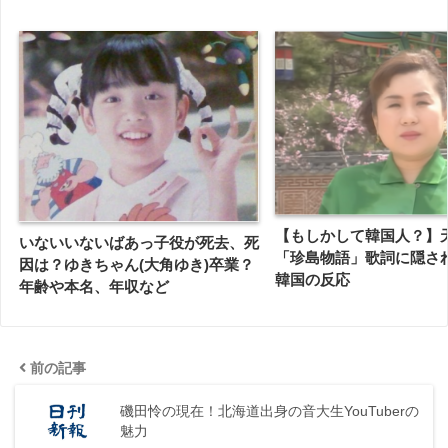
【もしかして韓国人？】
いないいないばあっ子役が死去、死
「珍島物語」歌詞に隠さ
因は？ゆきちゃん(大角ゆき)卒業？
韓国の反応
年齢や本名、年収など
前の記事
磯田怜の現在！北海道出身の音大生YouTuberの
魅力