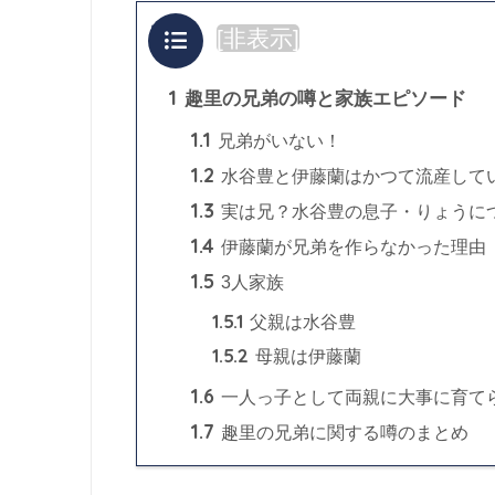
目次
[
非表示
]
1
趣里の兄弟の噂と家族エピソード
1.1
兄弟がいない！
1.2
水谷豊と伊藤蘭はかつて流産して
1.3
実は兄？水谷豊の息子・りょうに
1.4
伊藤蘭が兄弟を作らなかった理由
1.5
3人家族
1.5.1
父親は水谷豊
1.5.2
母親は伊藤蘭
1.6
一人っ子として両親に大事に育て
1.7
趣里の兄弟に関する噂のまとめ